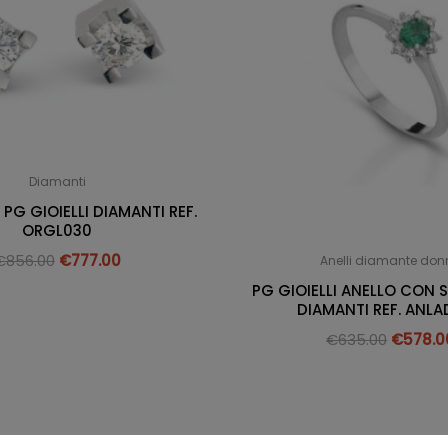
Diamanti
PG GIOIELLI DIAMANTI REF.
ORGL030
€
856.00
€
777.00
Anelli diamante do
PG GIOIELLI ANELLO CON 
DIAMANTI REF. ANLA
€
635.00
€
578.0