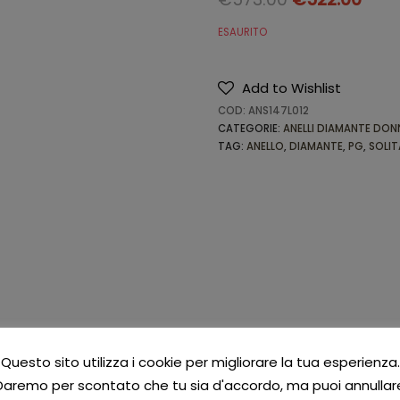
ESAURITO
Add to Wishlist
COD:
ANS147L012
CATEGORIE:
ANELLI DIAMANTE DON
TAG:
ANELLO
,
DIAMANTE
,
PG
,
SOLIT
Questo sito utilizza i cookie per migliorare la tua esperienza.
Daremo per scontato che tu sia d'accordo, ma puoi annullar