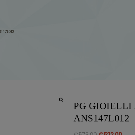
S147L012
PG GIOIELLI
ANS147L012
€
573.00
€
522.00