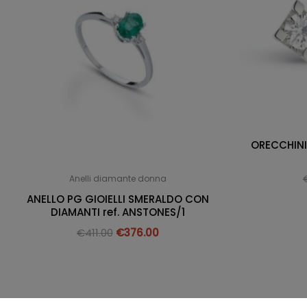
ORECCHINI 
Anelli diamante donna
ANELLO PG GIOIELLI SMERALDO CON
DIAMANTI ref. ANSTONES/1
€
411.00
€
376.00