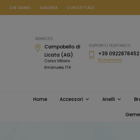
CHI SIAMO
GALLERIA
CONTATTACI
Gioielleria
Messina
Campobello
INDIRIZZO:
di
SUPPORTO TELEFONICO:
Campobello di
Licata
+39 0922878452
Licata (AG)
Richiamami
Corso Vittorio
Emanuele, 174
Home
Accessori
Anelli
Br
Gemel