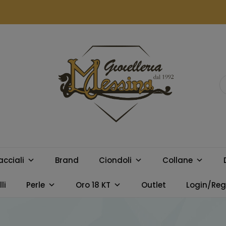
GIOIELLERIA
Orologi e gioielli per uomo e
donna. Acquista online i
MESSINA
migliori marchi.
acciali
Brand
Ciondoli
Collane
CAMPOBELLO
li
Perle
Oro 18 KT
Outlet
Login/Regi
DI LICATA