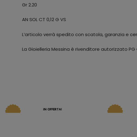
Gr 2.20
AN SOL CT 0,12 G VS
L’articolo verrà spedito con scatola, garanzia e cert
La Gioielleria Messina è rivenditore autorizzato PG G
IN OFFERTA!