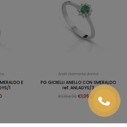
nna
Anelli diamante donna
SMERALDO E
PG GIOIELLI ANELLO CON SMERALDO
DYS/1
ref. ANLADYS/3
0
€
1,164.00
€
1,055.00