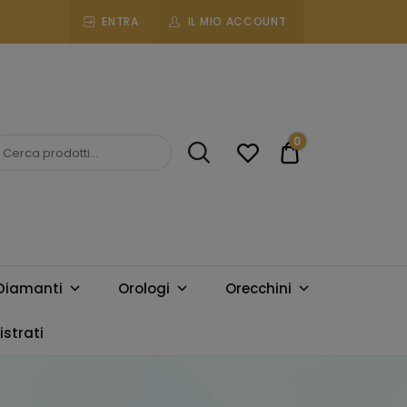
ENTRA
IL MIO ACCOUNT
0
€0.00
Diamanti
Orologi
Orecchini
strati