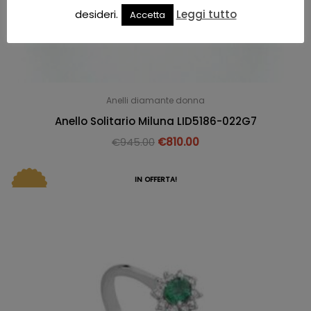
desideri.
Leggi tutto
Accetta
Anelli diamante donna
Anello Solitario Miluna LID5186-022G7
€
945.00
€
810.00
IN OFFERTA!