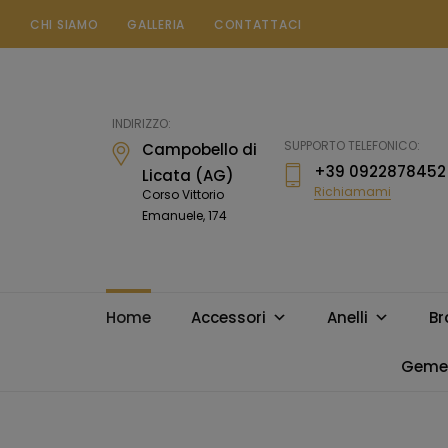
CHI SIAMO
GALLERIA
CONTATTACI
Gioielleria
Messina
Campobello
INDIRIZZO:
di
SUPPORTO TELEFONICO:
Campobello di
Licata
+39 0922878452
Licata (AG)
Richiamami
Corso Vittorio
Emanuele, 174
Home
Accessori
Anelli
Br
Gemel