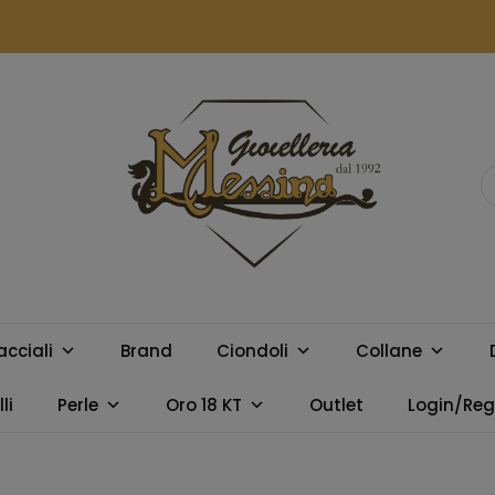
GIOIELLERIA
Orologi e gioielli per uomo e
donna. Acquista online i
MESSINA
migliori marchi.
acciali
Brand
Ciondoli
Collane
CAMPOBELLO
li
Perle
Oro 18 KT
Outlet
Login/Regi
DI LICATA