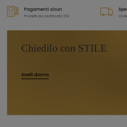
Pagamenti sicuri
Spe
Protetti da certificato SSL
Ordi
Chiedilo con STILE
Anelli donna