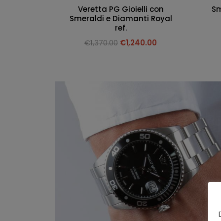
Veretta PG Gioielli con
Sm
Smeraldi e Diamanti Royal
ref.
€
1,370.00
€
1,240.00