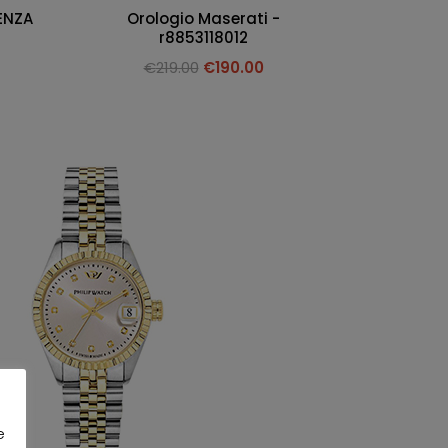
ENZA
Orologio Maserati -
r8853118012
€
219.00
€
190.00
e