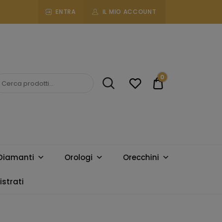
ENTRA
IL MIO ACCOUNT
0
€0.00
Diamanti
Orologi
Orecchini
strati