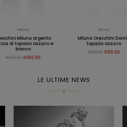
Miluna
Miluna
ecchini Miluna argento
Miluna Orecchini Don
cia di topazio azzurro e
topazio azzurro
bianco
€
119.00
€
110.00
€
149.00
€
140.00
LE ULTIME NEWS