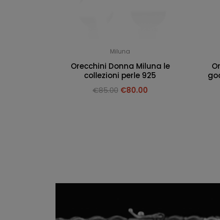
Miluna
Orecchini Donna Miluna le
Or
collezioni perle 925
goc
€
85.00
€
80.00