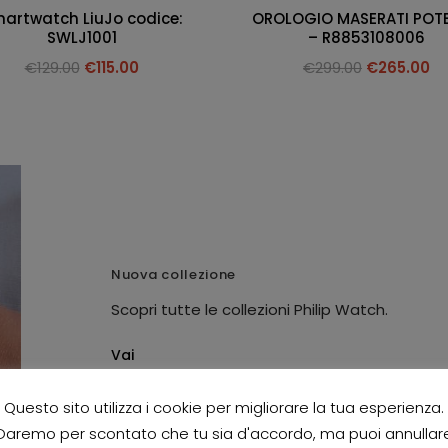
artwatch LiuJo codice:
OROLOGIO MASERATI POT
SWLJ1001
– R8853108006
€
129.00
€
115.00
€
299.00
€
265.00
Nuova collezione
Scopri tutte le collezioni Philip Watch.
Vai
Questo sito utilizza i cookie per migliorare la tua esperienza.
Daremo per scontato che tu sia d'accordo, ma puoi annullar