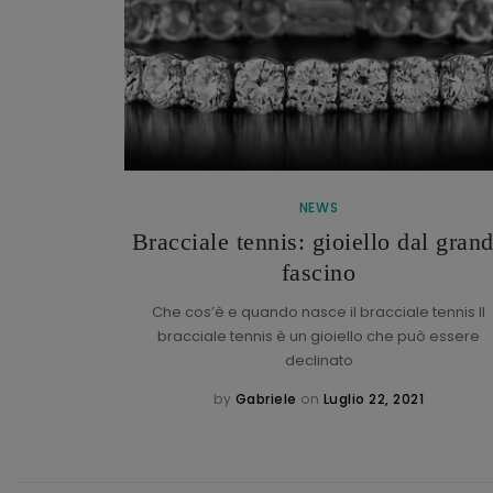
NEWS
Bracciale tennis: gioiello dal gran
h
fascino
torica maison
: l’italiano
Che cos’è e quando nasce il bracciale tennis Il
bracciale tennis è un gioiello che può essere
declinato
1
by
Gabriele
on
Luglio 22, 2021