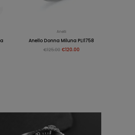
Anelli
na
Anello Donna Miluna PLI1758
€
125.00
€
120.00