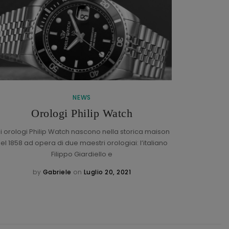
NEWS
Braccial
Orologi Philip Watch
li orologi Philip Watch nascono nella storica maison
el 1858 ad opera di due maestri orologiai: l’italiano
Che cos’
Filippo Giardiello e
braccia
by
Gabriele
on
Luglio 20, 2021