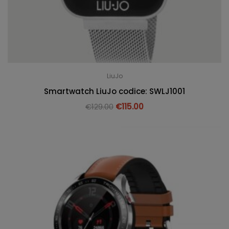
LiuJo
Smartwatch LiuJo codice: SWLJ1001
€
129.00
€
115.00