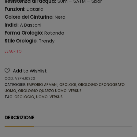
Resistenza all’acqua:
50m – 5ATM – 5bar
Funzioni:
Datario
Colore del Cinturino:
Nero
Indici:
A Bastoni
Forma Orologio:
Rotonda
Stile Orologio:
Trendy
ESAURITO
Add to Wishlist
COD:
VSPHJ0320
CATEGORIE:
EMPORIO ARMANI
,
OROLOGI
,
OROLOGIO CRONOGRAFO
UOMO
,
OROLOGIO QUARZO UOMO
,
VERSUS
TAG:
OROLOGIO
,
UOMO
,
VERSUS
DESCRIZIONE