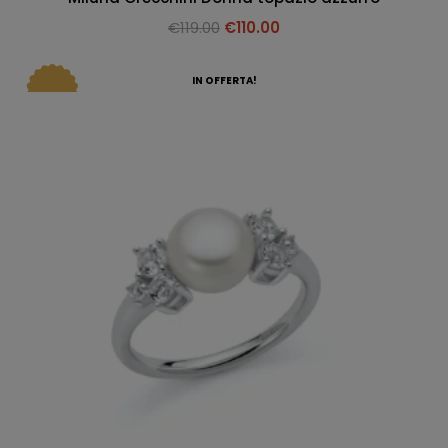
€
119.00
€
110.00
IN OFFERTA!