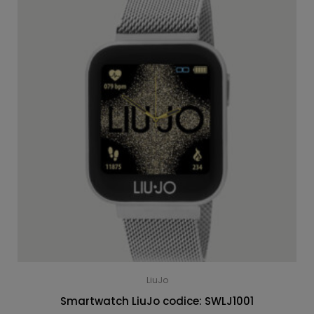
LiuJo
Smartwatch LiuJo codice: SWLJ1001