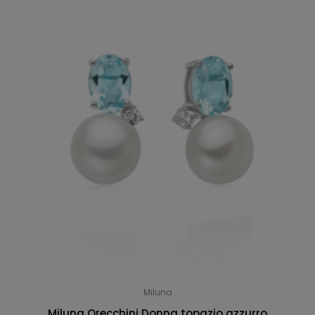
Miluna
Miluna Orecchini Donna topazio azzurro