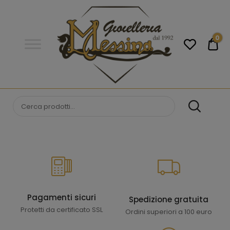
Gioielleria
Messina
Campobello
0
€0
di
Licata
GIOIELLERIA
Orologi e gioielli per uomo e
donna. Acquista online i migliori
MESSINA
marchi.
CAMPOBELLO DI
LICATA
Pagamenti sicuri
Spedizione gratuita
Protetti da certificato SSL
Ordini superiori a 100 euro