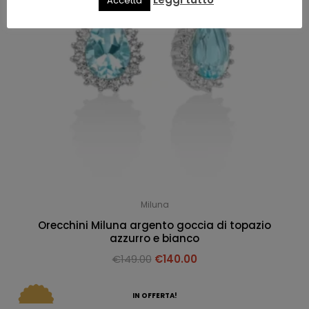
Accetta
Miluna
Orecchini Miluna argento goccia di topazio
azzurro e bianco
€
149.00
€
140.00
IN OFFERTA!