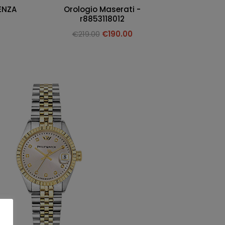
ENZA
Orologio Maserati -
r8853118012
€
219.00
€
190.00