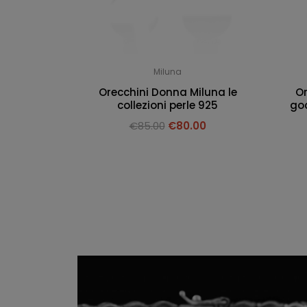
Miluna
Orecchini Donna Miluna le
Or
collezioni perle 925
goc
€
85.00
€
80.00