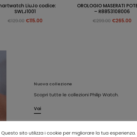
artwatch LiuJo codice:
OROLOGIO MASERATI POT
SWLJ1001
– R8853108006
€
129.00
€
115.00
€
299.00
€
265.00
Nuova collezione
Scopri tutte le collezioni Philip Watch.
Vai
Questo sito utilizza i cookie per migliorare la tua esperienza.