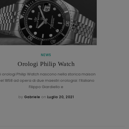
NEWS
Braccial
Orologi Philip Watch
li orologi Philip Watch nascono nella storica maison
el 1858 ad opera di due maestri orologiai: l’italiano
Che cos’
Filippo Giardiello e
braccia
by
Gabriele
on
Luglio 20, 2021