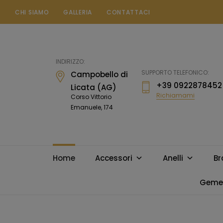
CHI SIAMO
GALLERIA
CONTATTACI
Gioielleria
Messina
Campobello
INDIRIZZO:
di
SUPPORTO TELEFONICO:
Campobello di
Licata
+39 0922878452
Licata (AG)
Richiamami
Corso Vittorio
Emanuele, 174
Home
Accessori
Anelli
Br
Gemel