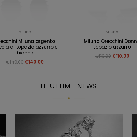
Miluna
Miluna
ecchini Miluna argento
Miluna Orecchini Don
cia di topazio azzurro e
topazio azzurro
bianco
€
119.00
€
110.00
€
149.00
€
140.00
LE ULTIME NEWS