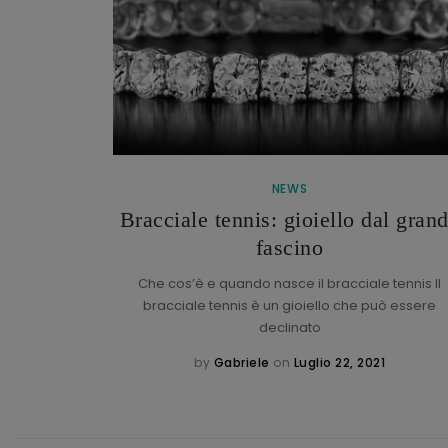
NEWS
Bracciale tennis: gioiello dal gran
h
fascino
torica maison
: l’italiano
Che cos’è e quando nasce il bracciale tennis Il
bracciale tennis è un gioiello che può essere
declinato
1
by
Gabriele
on
Luglio 22, 2021