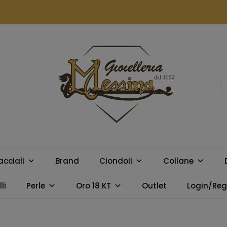
GIOIELLERIA
Orologi e gioielli per uomo e
donna. Acquista online i
MESSINA
migliori marchi.
acciali
Brand
Ciondoli
Collane
CAMPOBELLO
li
Perle
Oro 18 KT
Outlet
Login/Regi
DI LICATA