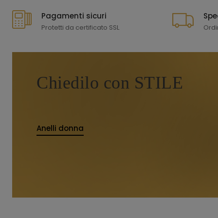
Pagamenti sicuri
Spe
Protetti da certificato SSL
Ordi
Chiedilo con STILE
Anelli donna