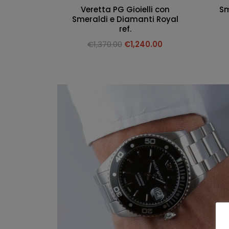
Veretta PG Gioielli con
Sm
Smeraldi e Diamanti Royal
ref.
€
1,370.00
€
1,240.00