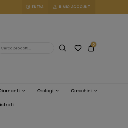
ENTRA
IL MIO ACCOUNT
0
€0.00
Diamanti
Orologi
Orecchini
strati