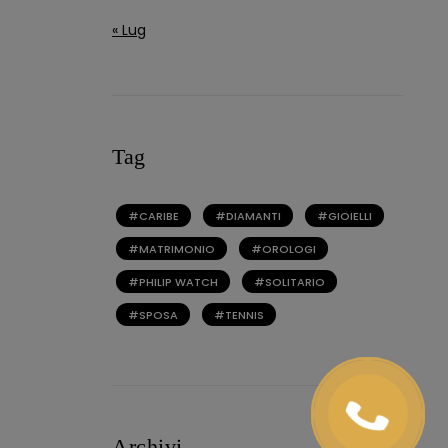
« Lug
Tag
CARIBE
DIAMANTI
GIOIELLI
MATRIMONIO
OROLOGI
PHILIP WATCH
SOLITARIO
SPOSA
TENNIS
Archivi