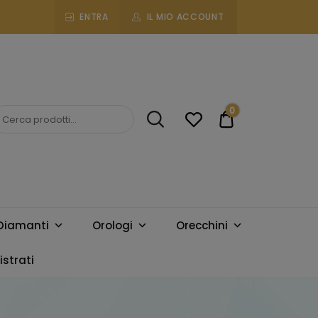
ENTRA
IL MIO ACCOUNT
0
€0.00
Diamanti
Orologi
Orecchini
strati