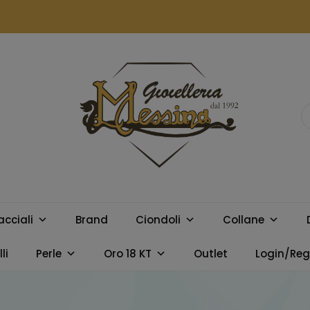
GIOIELLERIA
Orologi e gioielli per uomo e
donna. Acquista online i
MESSINA
migliori marchi.
acciali
Brand
Ciondoli
Collane
CAMPOBELLO
li
Perle
Oro 18 KT
Outlet
Login/Regi
DI LICATA