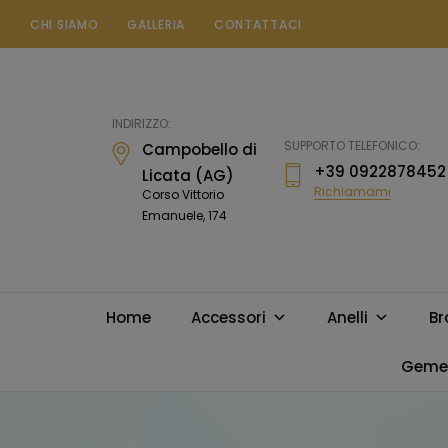
CHI SIAMO
GALLERIA
CONTATTACI
Gioielleria
Messina
Campobello
INDIRIZZO:
di
SUPPORTO TELEFONICO:
Campobello di
Licata
+39 0922878452
Licata (AG)
Richiamami
Corso Vittorio
Emanuele, 174
Home
Accessori
Anelli
Br
Gemel