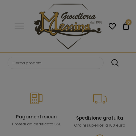
Gioielleria
Messina
Campobello
0
€0
di
Licata
GIOIELLERIA
Orologi e gioielli per uomo e
donna. Acquista online i migliori
MESSINA
marchi.
CAMPOBELLO DI
LICATA
Pagamenti sicuri
Spedizione gratuita
Protetti da certificato SSL
Ordini superiori a 100 euro