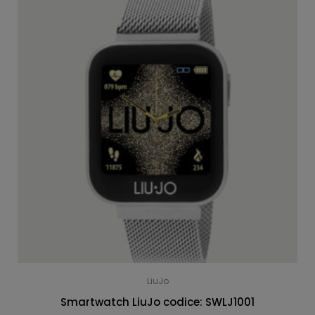
LiuJo
Smartwatch LiuJo codice: SWLJ1001