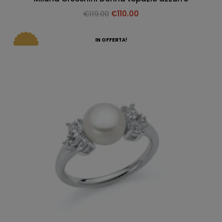
€
119.00
€
110.00
IN OFFERTA!