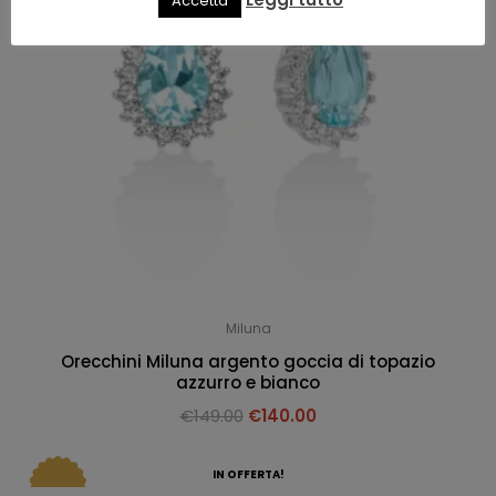
Accetta
Miluna
Orecchini Miluna argento goccia di topazio
azzurro e bianco
€
149.00
€
140.00
IN OFFERTA!