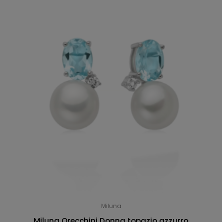
Miluna
Miluna Orecchini Donna topazio azzurro