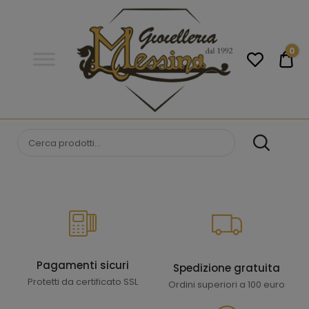
Gioielleria
Messina
Campobello
0
€0
di
Licata
GIOIELLERIA
Orologi e gioielli per uomo e
donna. Acquista online i migliori
MESSINA
marchi.
CAMPOBELLO DI
LICATA
Pagamenti sicuri
Spedizione gratuita
Protetti da certificato SSL
Ordini superiori a 100 euro