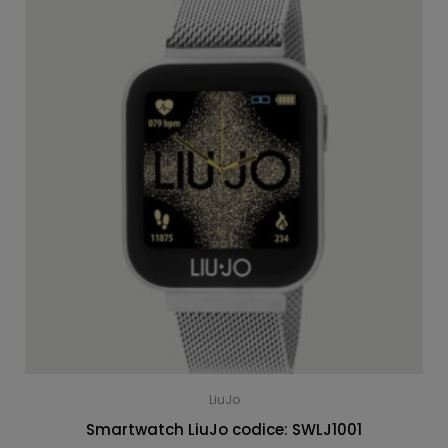
LiuJo
Smartwatch LiuJo codice: SWLJ1001