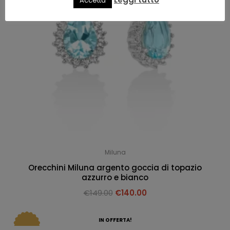
Accetta
Miluna
Orecchini Miluna argento goccia di topazio
azzurro e bianco
€
149.00
€
140.00
IN OFFERTA!