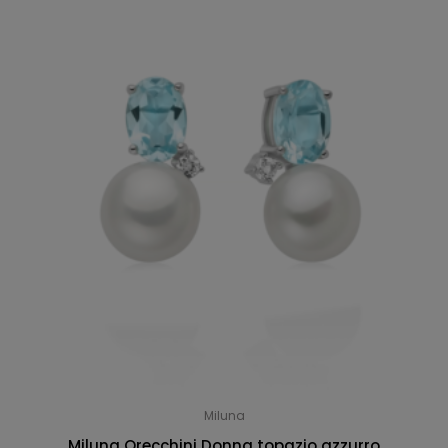
Miluna
Miluna Orecchini Donna topazio azzurro