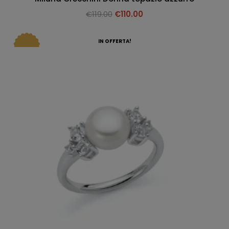
€
119.00
€
110.00
IN OFFERTA!