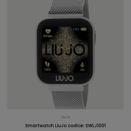
LiuJo
Smartwatch LiuJo codice: SWLJ1001