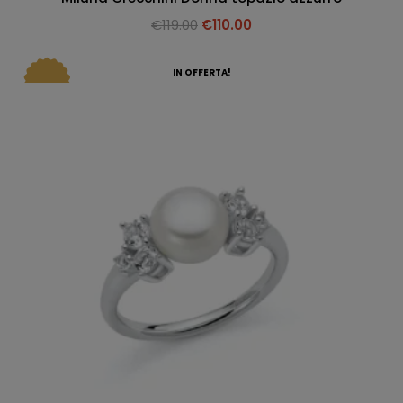
€
119.00
€
110.00
IN OFFERTA!