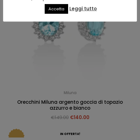
Leggi tutto
Accetta
Miluna
Orecchini Miluna argento goccia di topazio
azzurro e bianco
€
149.00
€
140.00
IN OFFERTA!