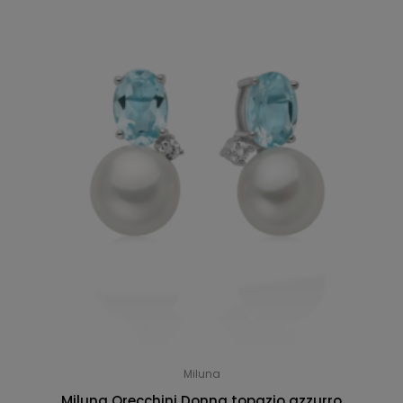
Miluna
Miluna Orecchini Donna topazio azzurro