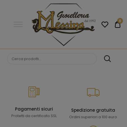
Gioielleria
Messina
Campobello
0
€0
di
Licata
GIOIELLERIA
Orologi e gioielli per uomo e
donna. Acquista online i migliori
MESSINA
marchi.
CAMPOBELLO DI
LICATA
Pagamenti sicuri
Spedizione gratuita
Protetti da certificato SSL
Ordini superiori a 100 euro