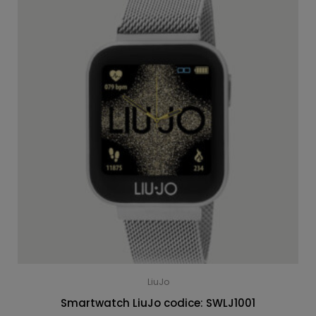
LiuJo
Smartwatch LiuJo codice: SWLJ1001