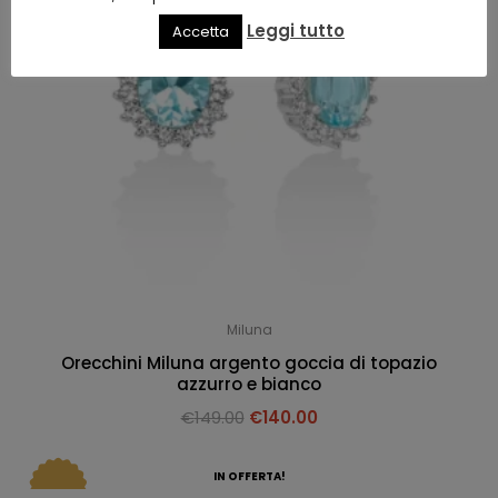
Leggi tutto
Accetta
Miluna
Orecchini Miluna argento goccia di topazio
azzurro e bianco
€
149.00
€
140.00
IN OFFERTA!