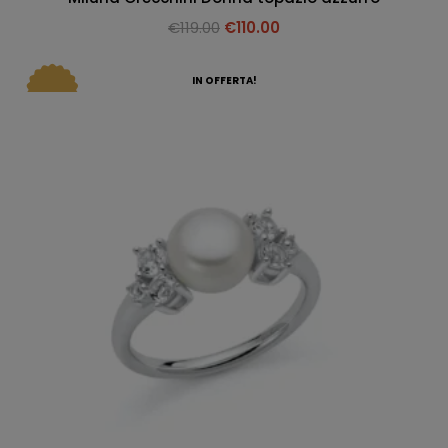
€
119.00
€
110.00
IN OFFERTA!