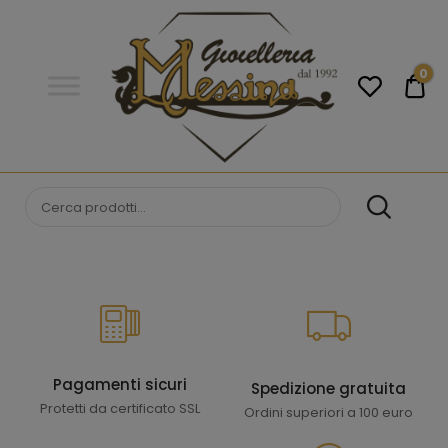
Gioielleria
Messina
Campobello
0
€0
di
Licata
GIOIELLERIA
Orologi e gioielli per uomo e
donna. Acquista online i migliori
MESSINA
marchi.
CAMPOBELLO DI
LICATA
Pagamenti sicuri
Spedizione gratuita
Protetti da certificato SSL
Ordini superiori a 100 euro