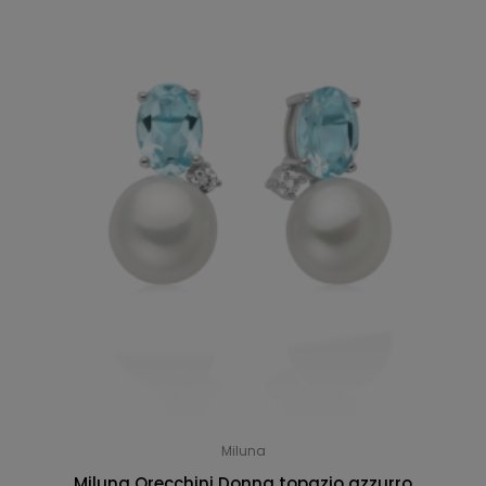
Miluna
Miluna Orecchini Donna topazio azzurro