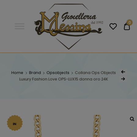
Gioielleria
Messina
Campobello
0
€0
di
Licata
GIOIELLERIA
Orologi e gioielli per uomo e
donna. Acquista online i migliori
MESSINA
marchi.
Home
Brand
Opsobjects
Collana Ops Objects
Luxury Fashion Love OPS-LUX15 donna oro 24K
CAMPOBELLO DI
LICATA
IN