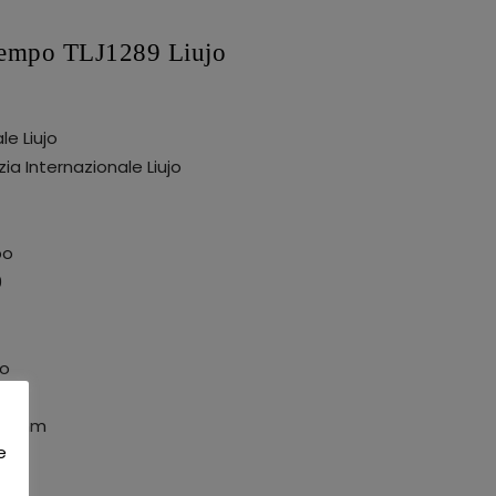
 tempo TLJ1289 Liujo
le Liujo
ia Internazionale Liujo
po
9
io
32mm
e