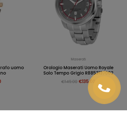
Maserati
grafo uomo
Orologio Maserati Uomo Royale
ano
Solo Tempo Grigio R8853137002
0
€
149.00
€
135.00