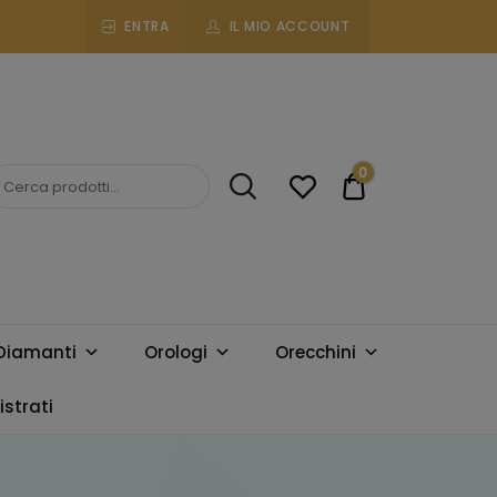
ENTRA
IL MIO ACCOUNT
0
€0.00
Diamanti
Orologi
Orecchini
strati