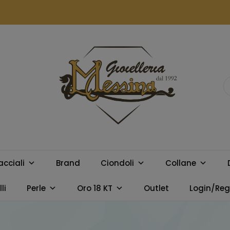
GIOIELLERIA
Orologi e gioielli per uomo e
donna. Acquista online i
MESSINA
migliori marchi.
acciali
Brand
Ciondoli
Collane
CAMPOBELLO
li
Perle
Oro 18 KT
Outlet
Login/Regi
DI LICATA