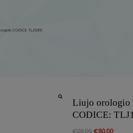
Couple CODICE: TLJ1289
Liujo orologio
CODICE: TLJ
€
99.00
€
90.00