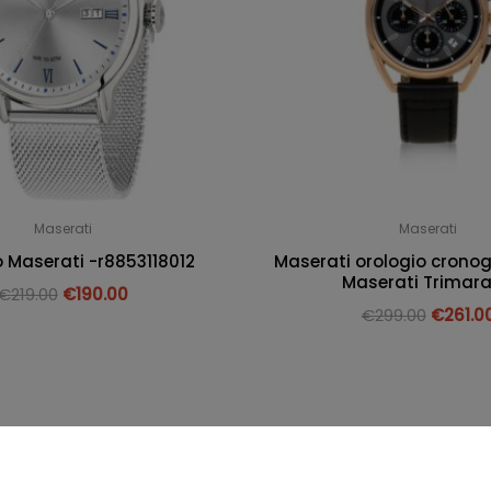
Maserati
Maserati
o Maserati -r8853118012
Maserati orologio crono
Maserati Trimar
€
219.00
€
190.00
€
299.00
€
261.0