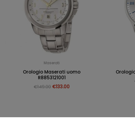
Maserati
Orologio Maserati uomo
Orologi
R8853121001
€
149.00
€
133.00