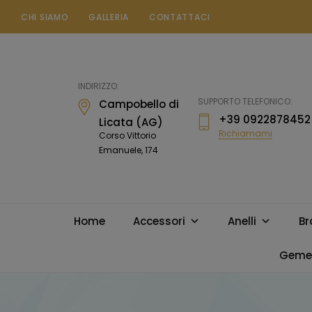
CHI SIAMO
GALLERIA
CONTATTACI
Gioielleria
Messina
Campobello
INDIRIZZO:
di
SUPPORTO TELEFONICO:
Campobello di
Licata
+39 0922878452
Licata (AG)
Richiamami
Corso Vittorio
Emanuele, 174
Home
Accessori
Anelli
Br
Gemel