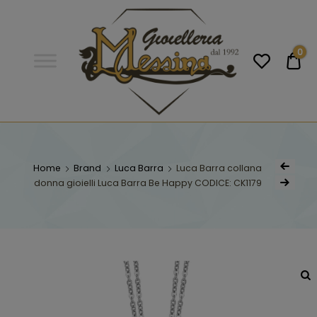
Gioielleria
Messina
Campobello
0
€0
di
Licata
GIOIELLERIA
Orologi e gioielli per uomo e
donna. Acquista online i migliori
MESSINA
marchi.
Home
Brand
Luca Barra
Luca Barra collana
donna gioielli Luca Barra Be Happy CODICE: CK1179
CAMPOBELLO DI
LICATA