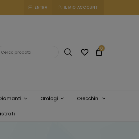
ENTRA
IL MIO ACCOUNT
0
€0.00
Diamanti
Orologi
Orecchini
strati