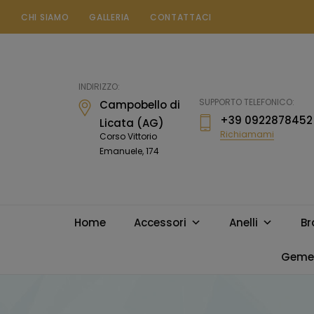
CHI SIAMO
GALLERIA
CONTATTACI
Gioielleria
Messina
Campobello
INDIRIZZO:
di
SUPPORTO TELEFONICO:
Campobello di
Licata
+39 0922878452
Licata (AG)
Richiamami
Corso Vittorio
Emanuele, 174
Home
Accessori
Anelli
Br
Gemel