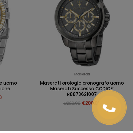
Maserati
ne uomo
Maserati orologio cronografo uomo
ione
Maserati Successo CODICE:
R8873621007
0
€
229.00
€
200.00