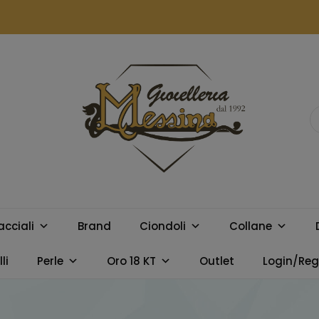
GIOIELLERIA
Orologi e gioielli per uomo e
donna. Acquista online i
MESSINA
migliori marchi.
acciali
Brand
Ciondoli
Collane
CAMPOBELLO
li
Perle
Oro 18 KT
Outlet
Login/Regi
DI LICATA