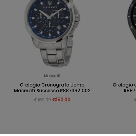
Maserati
Orologio Cronografo Uomo
Orologio
Maserati Successo R8873621002
R887
€
169.00
€
150.00