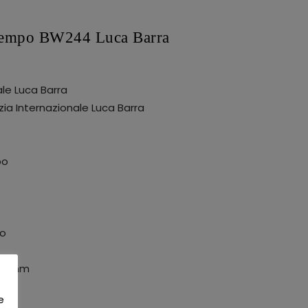
o tempo BW244 Luca Barra
ale Luca Barra
ia Internazionale Luca Barra
po
io
38mm
e