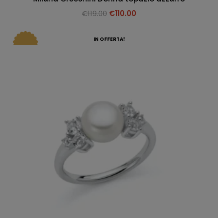
€
119.00
€
110.00
IN OFFERTA!