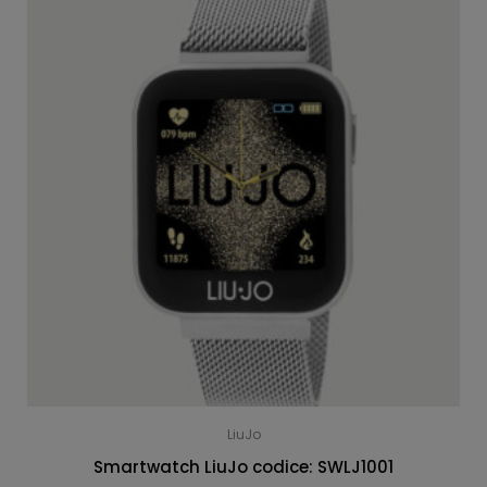
LiuJo
Smartwatch LiuJo codice: SWLJ1001