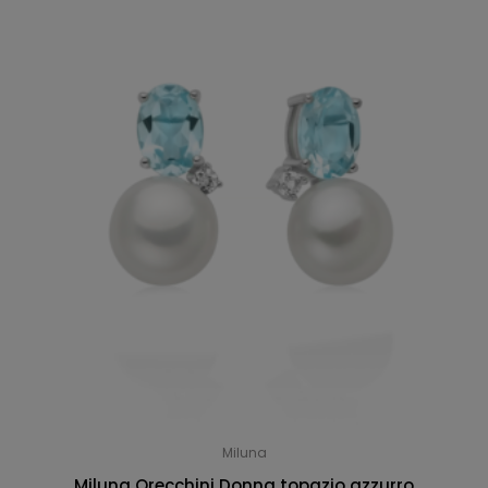
Miluna
Miluna Orecchini Donna topazio azzurro