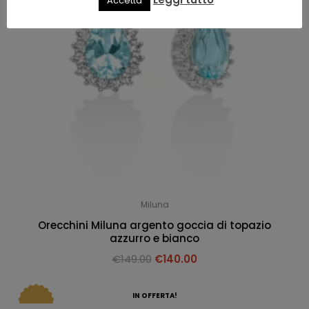
Accetta
Miluna
Orecchini Miluna argento goccia di topazio
azzurro e bianco
€
149.00
€
140.00
IN OFFERTA!