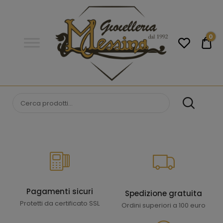
Gioielleria
Messina
Campobello
0
€0
di
Licata
GIOIELLERIA
Orologi e gioielli per uomo e
donna. Acquista online i migliori
MESSINA
marchi.
CAMPOBELLO DI
LICATA
Pagamenti sicuri
Spedizione gratuita
Protetti da certificato SSL
Ordini superiori a 100 euro