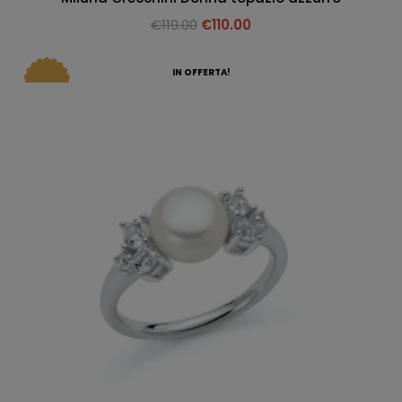
€
119.00
€
110.00
IN OFFERTA!