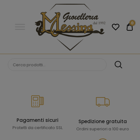
Gioielleria
Messina
Campobello
0
€0
di
Licata
GIOIELLERIA
Orologi e gioielli per uomo e
donna. Acquista online i migliori
MESSINA
marchi.
CAMPOBELLO DI
LICATA
Pagamenti sicuri
Spedizione gratuita
Protetti da certificato SSL
Ordini superiori a 100 euro