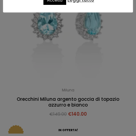
Accetta
Miluna
Orecchini Miluna argento goccia di topazio
azzurro e bianco
€
149.00
€
140.00
IN OFFERTA!