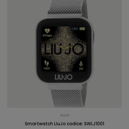
LiuJo
Smartwatch LiuJo codice: SWLJ1001