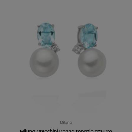
Miluna
Miluna Orecchini Donna topazio azzurro