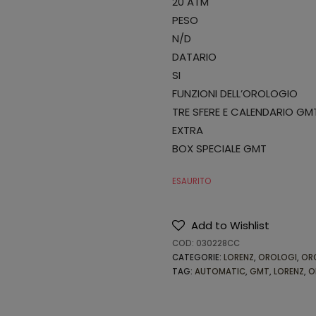
20 ATM
PESO
N/D
DATARIO
SI
FUNZIONI DELL’OROLOGIO
TRE SFERE E CALENDARIO GM
EXTRA
BOX SPECIALE GMT
ESAURITO
Add to Wishlist
COD:
030228CC
CATEGORIE:
LORENZ
,
OROLOGI
,
OR
TAG:
AUTOMATIC
,
GMT
,
LORENZ
,
O