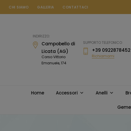
CHI SIAMO
GALLERIA
CONTATTACI
Gioielleria
Messina
Campobello
INDIRIZZO:
di
SUPPORTO TELEFONICO:
Campobello di
Licata
+39 0922878452
Licata (AG)
Richiamami
Corso Vittorio
Emanuele, 174
Home
Accessori
Anelli
Br
Gemel