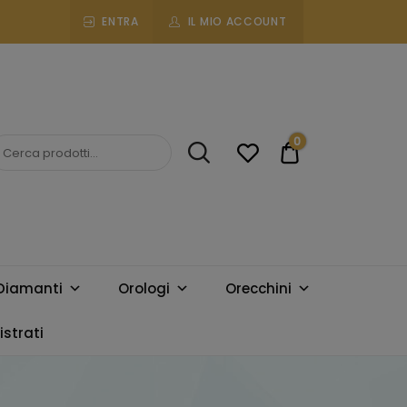
ENTRA
IL MIO ACCOUNT
0
€0.00
Diamanti
Orologi
Orecchini
strati