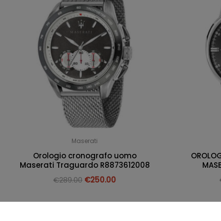
Maserati
Orologio cronografo uomo
OROLOG
Maserati Traguardo R8873612008
MASE
€
289.00
€
250.00