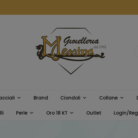
GIOIELLERIA
Orologi e gioielli per uomo e
donna. Acquista online i
MESSINA
migliori marchi.
acciali
Brand
Ciondoli
Collane
CAMPOBELLO
li
Perle
Oro 18 KT
Outlet
Login/Regi
DI LICATA