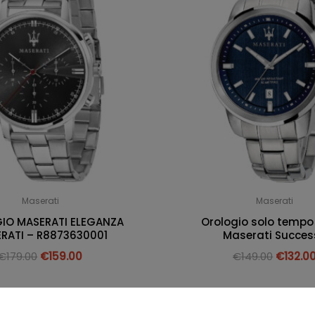
Maserati
Maserati
IO MASERATI ELEGANZA
Orologio solo temp
RATI – R8873630001
Maserati Succes
€
179.00
€
159.00
€
149.00
€
132.0