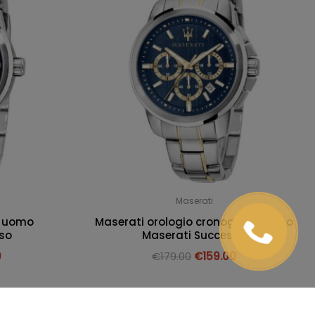
Maserati
o uomo
Maserati orologio cronografo uomo
so
Maserati Successo
0
€
179.00
€
159.00