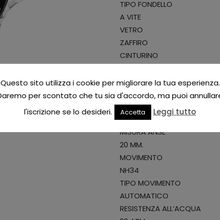
TIPO FONDELLO
A VITE
VETRO
ZAFFIRO
CINTURINO
ACCIAIO
CHIUSURA CINTURINO
Questo sito utilizza i cookie per migliorare la tua esperienza.
SCALETTA SOLIDA
Daremo per scontato che tu sia d'accordo, ma puoi annullar
LUNGHEZZA CINTURINO
l'iscrizione se lo desideri.
Leggi tutto
Accetta
20 CM.
MISURA ANSE
20 MM.
MOVIMENTO
NH34
TIPO MOVIMENTO
AUTOMATICO
RESISTENZA ALL’ACQUA