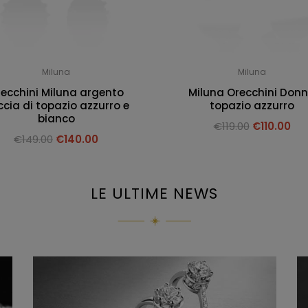
Miluna
Miluna
ecchini Miluna argento
Miluna Orecchini Don
cia di topazio azzurro e
topazio azzurro
bianco
€
119.00
€
110.00
€
149.00
€
140.00
LE ULTIME NEWS