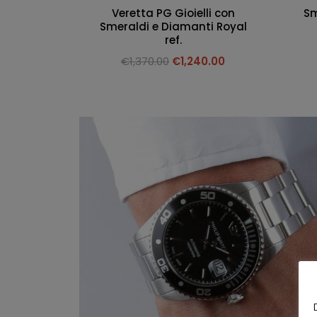
Veretta PG Gioielli con
Sm
Smeraldi e Diamanti Royal
ref.
€
1,370.00
€
1,240.00