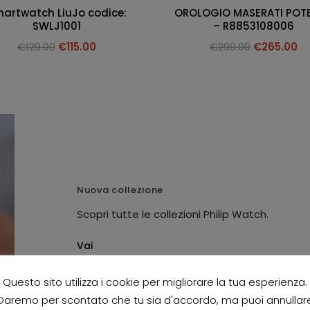
artwatch LiuJo codice:
OROLOGIO MASERATI POT
SWLJ1001
– R8853108006
€
129.00
€
115.00
€
299.00
€
265.00
Nuova collezione
Scopri tutte le collezioni Philip Watch.
Vai
Questo sito utilizza i cookie per migliorare la tua esperienza.
Daremo per scontato che tu sia d'accordo, ma puoi annullar