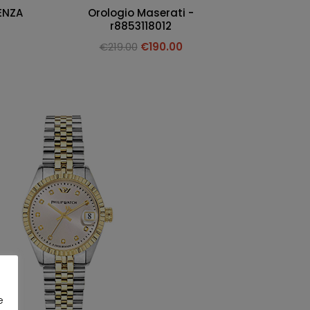
ENZA
Orologio Maserati -
r8853118012
€
219.00
€
190.00
e