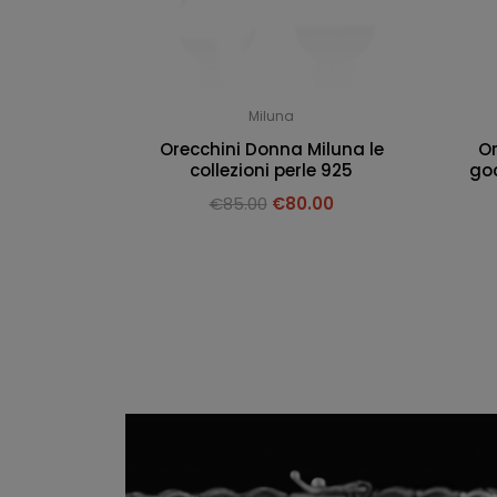
Miluna
Orecchini Donna Miluna le
Or
collezioni perle 925
goc
€
85.00
€
80.00