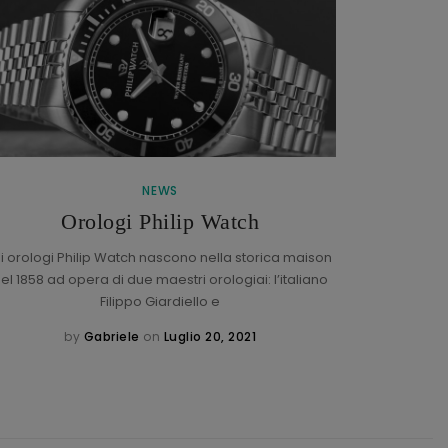
NEWS
Braccial
Orologi Philip Watch
li orologi Philip Watch nascono nella storica maison
el 1858 ad opera di due maestri orologiai: l’italiano
Che cos’
Filippo Giardiello e
braccia
by
Gabriele
on
Luglio 20, 2021