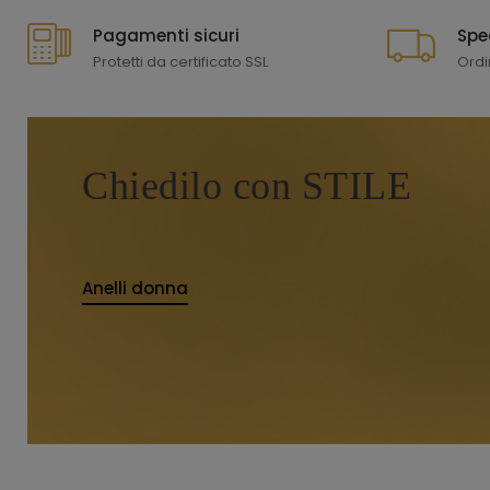
Pagamenti sicuri
Spe
Protetti da certificato SSL
Ordi
Chiedilo con STILE
Anelli donna