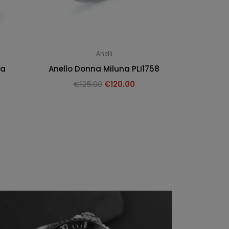
Anelli
na
Anello Donna Miluna PLI1758
€
125.00
€
120.00