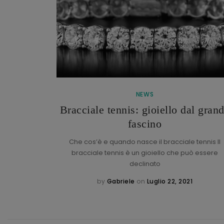
NEWS
Bracciale tennis: gioiello dal gran
h
fascino
torica maison
: l’italiano
Che cos’è e quando nasce il bracciale tennis Il
bracciale tennis è un gioiello che può essere
declinato
1
by
Gabriele
on
Luglio 22, 2021