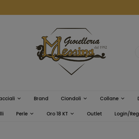
GIOIELLERIA
Orologi e gioielli per uomo e
donna. Acquista online i
MESSINA
migliori marchi.
acciali
Brand
Ciondoli
Collane
CAMPOBELLO
li
Perle
Oro 18 KT
Outlet
Login/Regi
DI LICATA