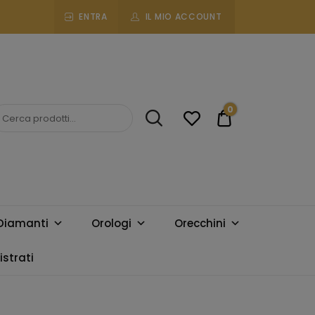
ENTRA
IL MIO ACCOUNT
0
€0.00
Diamanti
Orologi
Orecchini
strati