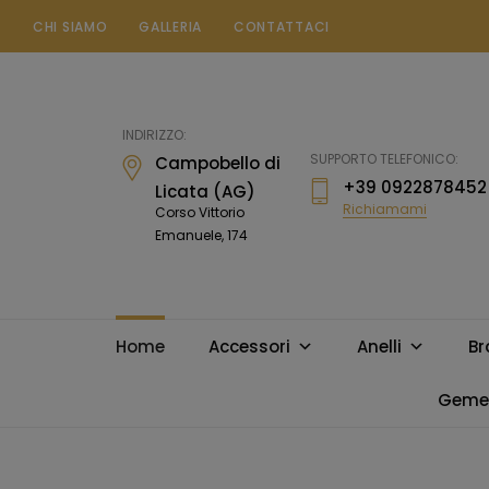
CHI SIAMO
GALLERIA
CONTATTACI
Gioielleria
Messina
Campobello
INDIRIZZO:
di
SUPPORTO TELEFONICO:
Campobello di
Licata
+39 0922878452
Licata (AG)
Richiamami
Corso Vittorio
Emanuele, 174
Home
Accessori
Anelli
Br
Gemel