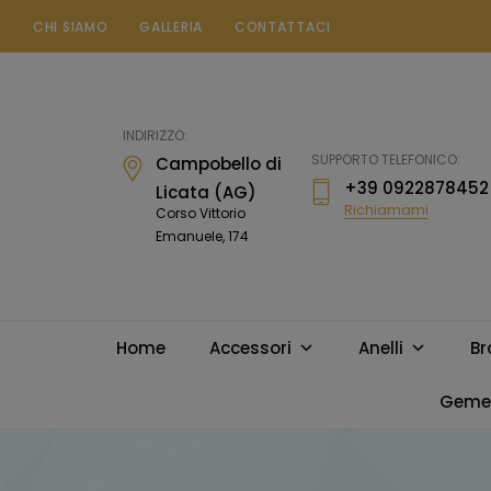
CHI SIAMO
GALLERIA
CONTATTACI
Gioielleria
Messina
Campobello
INDIRIZZO:
di
SUPPORTO TELEFONICO:
Campobello di
Licata
+39 0922878452
Licata (AG)
Richiamami
Corso Vittorio
Emanuele, 174
Home
Accessori
Anelli
Br
Gemel