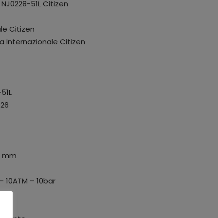
NJ0228-51L Citizen
le Citizen
a Internazionale Citizen
-51L
026
38 mm
 – 10ATM – 10bar
to