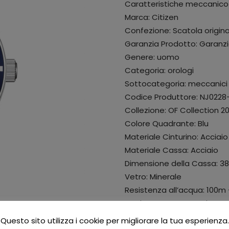
Caratteristiche meccanico 
Marca: Citizen
Confezione: Scatola origina
Garanzia Prodotto: Garanzi
Genere: uomo
Categoria: orologi
Sottocategoria: meccanici
Codice Produttore: NJ0228
Collezione: OF Collection 2
Colore Quadrante: Blu
Materiale Cinturino: Acciaio
Materiale Cassa: Acciaio
Dimensione della Cassa: 
Vetro: Minerale
Resistenza all’acqua: 100m
Movimento: Automatico
Colore del Cinturino: Argen
Questo sito utilizza i cookie per migliorare la tua esperienza.