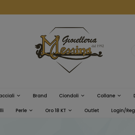
GIOIELLERIA
Orologi e gioielli per uomo e
donna. Acquista online i
MESSINA
migliori marchi.
acciali
Brand
Ciondoli
Collane
CAMPOBELLO
li
Perle
Oro 18 KT
Outlet
Login/Regi
DI LICATA