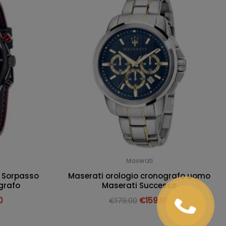
Maserati
 Sorpasso
Maserati orologio cronografo uomo
grafo
Maserati Successo
0
€
179.00
€
159.00