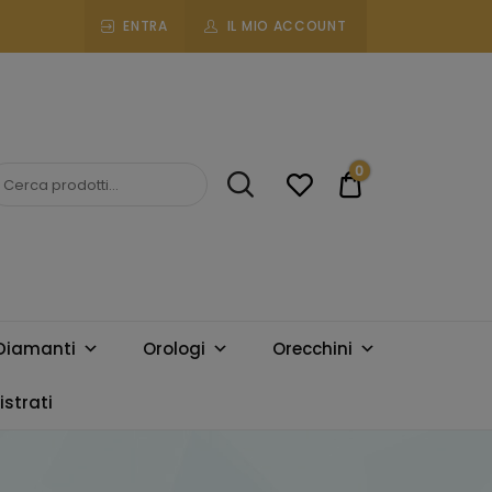
ENTRA
IL MIO ACCOUNT
0
€0.00
Diamanti
Orologi
Orecchini
strati