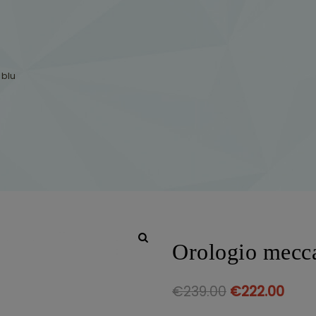
 blu
Orologio mecc
€
239.00
€
222.00