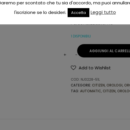
Chiusura del Cinturino: De
Daremo per scontato che tu sia d'accordo, ma puoi annullar
Indici: Led
l'iscrizione se lo desideri.
Leggi tutto
Accetta
Stile Orologio: Classico
Personalizzabile: No
1 DISPONIBILI
AGGIUNGI AL CARREL
Add to Wishlist
Alternative:
COD:
NJ0228-51L
CATEGORIE:
CITIZEN
,
OROLOGI
,
OR
TAG:
AUTOMATIC
,
CITIZEN
,
OROLO