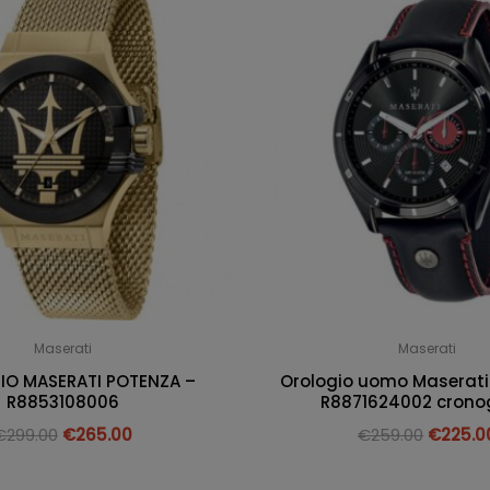
Maserati
Maserati
O MASERATI POTENZA –
Orologio uomo Maserati
R8853108006
R8871624002 crono
€
299.00
€
265.00
€
259.00
€
225.0