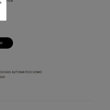
ployante
e
LO
OLOGIO AUTOMATICO UOMO
GIO