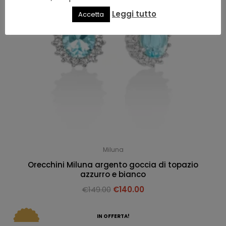
Leggi tutto
Accetta
Miluna
Orecchini Miluna argento goccia di topazio
azzurro e bianco
€
149.00
€
140.00
IN OFFERTA!