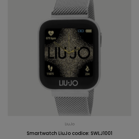
LiuJo
Smartwatch LiuJo codice: SWLJ1001