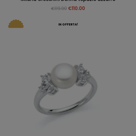
€
119.00
€
110.00
IN OFFERTA!