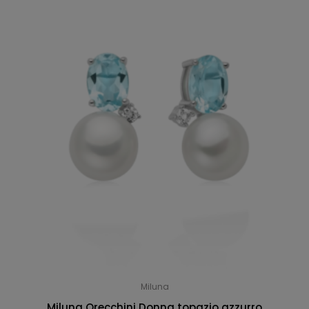
Miluna
Miluna Orecchini Donna topazio azzurro