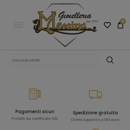
Gioielleria
Messina
Campobello
0
€0
di
Licata
GIOIELLERIA
Orologi e gioielli per uomo e
donna. Acquista online i migliori
MESSINA
marchi.
CAMPOBELLO DI
LICATA
Pagamenti sicuri
Spedizione gratuita
Protetti da certificato SSL
Ordini superiori a 100 euro