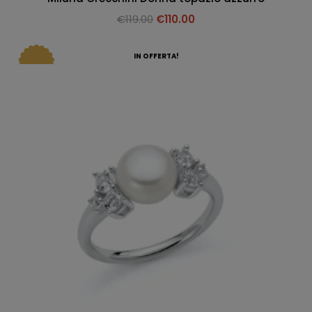
€
119.00
€
110.00
IN OFFERTA!