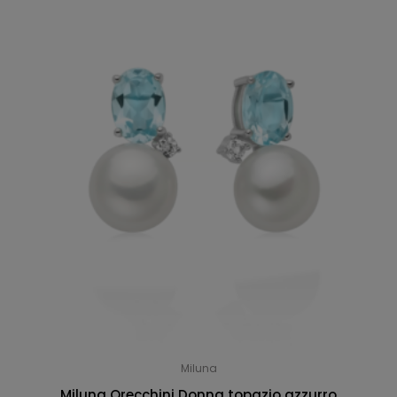
Miluna
Miluna Orecchini Donna topazio azzurro