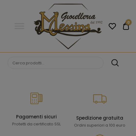
Gioielleria
Messina
Campobello
0
€0
di
Licata
GIOIELLERIA
Orologi e gioielli per uomo e
donna. Acquista online i migliori
MESSINA
marchi.
CAMPOBELLO DI
LICATA
Pagamenti sicuri
Spedizione gratuita
Protetti da certificato SSL
Ordini superiori a 100 euro