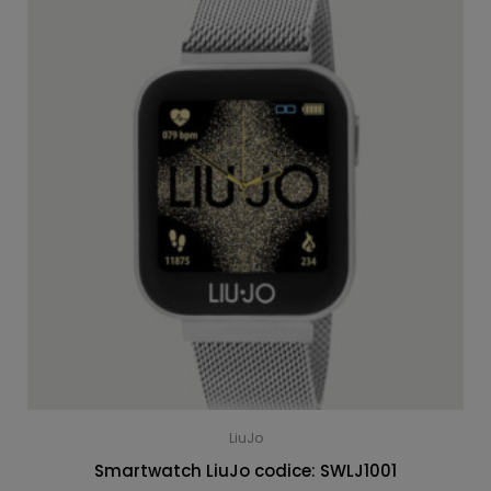
LiuJo
Smartwatch LiuJo codice: SWLJ1001