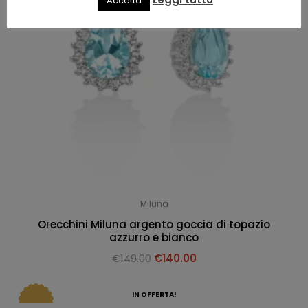
Accetta
Miluna
Orecchini Miluna argento goccia di topazio
azzurro e bianco
€
149.00
€
140.00
IN OFFERTA!