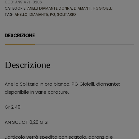
COD:
ANS147L-020S
CATEGORIE:
ANELLI DIAMANTE DONNA
,
DIAMANTI
,
PGGIOIELLI
TAG:
ANELLO
,
DIAMANTE
,
PG
,
SOLITARIO
DESCRIZIONE
Descrizione
Anello Solitario in oro bianco, PG Gioielli, diamante:
disponibile in varie carature,
Gr 2.40
AN SOL CT 0,20 G SI
L’articolo verrà spedito con scatola, garanzia e