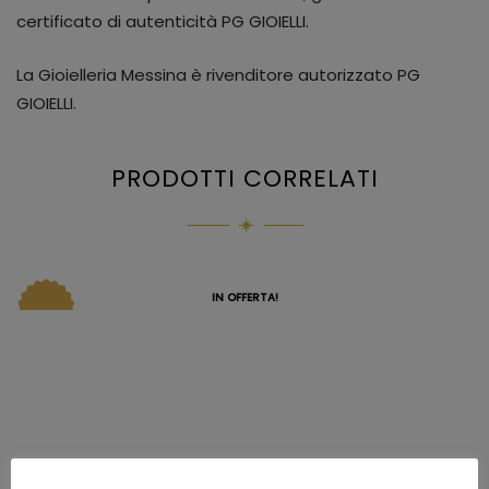
certificato di autenticità PG GIOIELLI.
La Gioielleria Messina è rivenditore autorizzato PG
GIOIELLI.
PRODOTTI CORRELATI
IN OFFERTA!