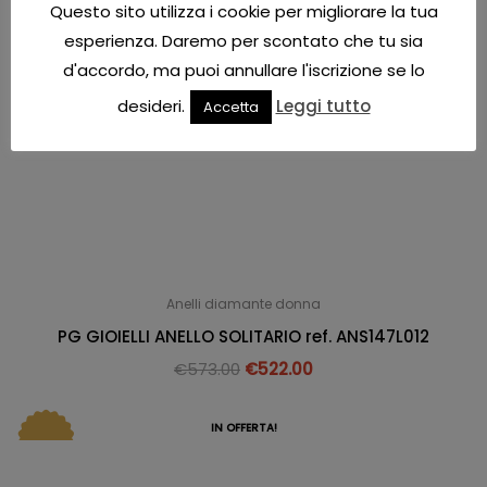
Questo sito utilizza i cookie per migliorare la tua
esperienza. Daremo per scontato che tu sia
d'accordo, ma puoi annullare l'iscrizione se lo
desideri.
Leggi tutto
Accetta
Anelli diamante donna
PG GIOIELLI ANELLO SOLITARIO ref. ANS147L012
€
573.00
€
522.00
IN OFFERTA!