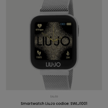
LiuJo
Smartwatch LiuJo codice: SWLJ1001