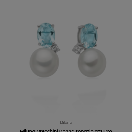
Miluna
Miluna Orecchini Donna topazio azzurro