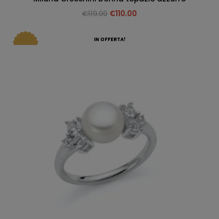
€
119.00
€
110.00
IN OFFERTA!