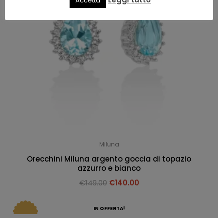
Accetta
Miluna
Orecchini Miluna argento goccia di topazio
azzurro e bianco
€
149.00
€
140.00
IN OFFERTA!