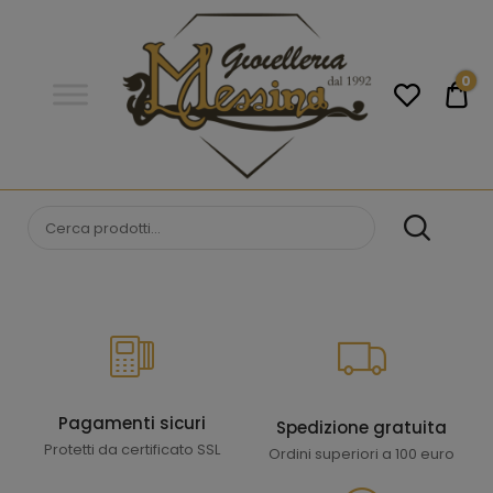
Gioielleria
Messina
Campobello
0
€0
di
Licata
GIOIELLERIA
Orologi e gioielli per uomo e
donna. Acquista online i migliori
MESSINA
marchi.
CAMPOBELLO DI
LICATA
Pagamenti sicuri
Spedizione gratuita
Protetti da certificato SSL
Ordini superiori a 100 euro