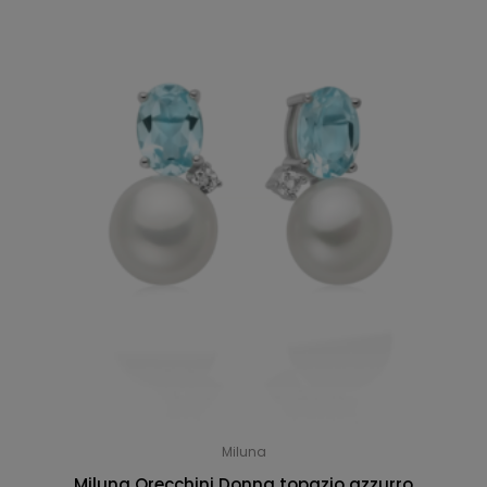
Miluna
Miluna Orecchini Donna topazio azzurro