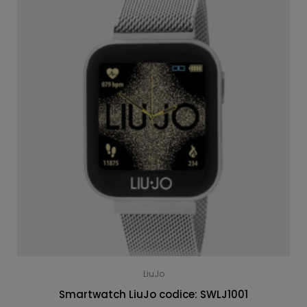
LiuJo
Smartwatch LiuJo codice: SWLJ1001