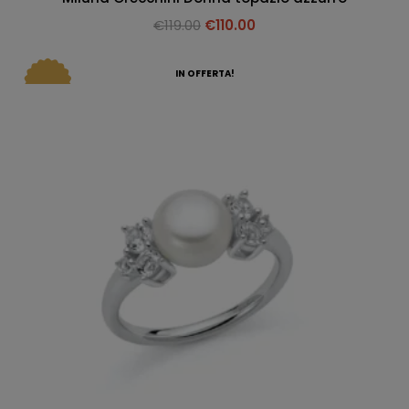
€
119.00
€
110.00
IN OFFERTA!