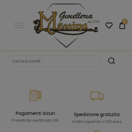
Gioielleria
Messina
Campobello
0
€0
di
Licata
GIOIELLERIA
Orologi e gioielli per uomo e
donna. Acquista online i migliori
MESSINA
marchi.
CAMPOBELLO DI
LICATA
Pagamenti sicuri
Spedizione gratuita
Protetti da certificato SSL
Ordini superiori a 100 euro