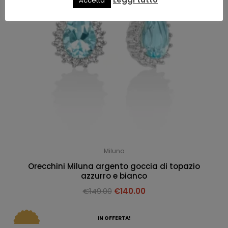
Accetta
Miluna
Orecchini Miluna argento goccia di topazio
azzurro e bianco
€
149.00
€
140.00
IN OFFERTA!