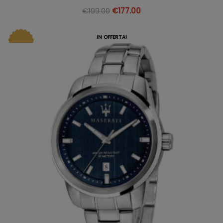
€
199.00
€
177.00
IN OFFERTA!