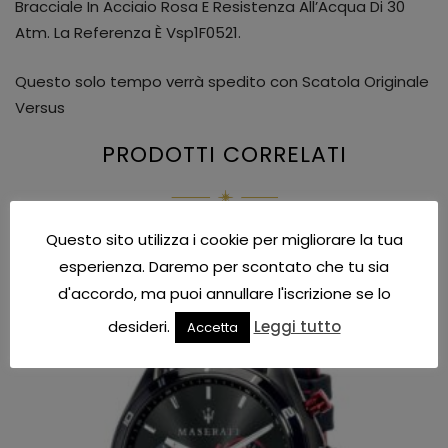
Bracciale In Acciaio Rosa E Resistenza All’Acqua Di 30
Atm. La Referenza È Vsp1F0521.
Questo solo tempo verrà spedito con Scatola Originale
Versus
PRODOTTI CORRELATI
Questo sito utilizza i cookie per migliorare la tua
IN OFFERTA!
esperienza. Daremo per scontato che tu sia
d'accordo, ma puoi annullare l'iscrizione se lo
desideri.
Leggi tutto
Accetta