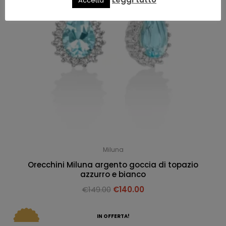
Accetta
Miluna
Orecchini Miluna argento goccia di topazio
azzurro e bianco
€
149.00
€
140.00
IN OFFERTA!