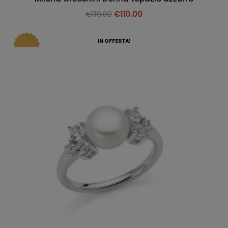
€
119.00
€
110.00
IN OFFERTA!