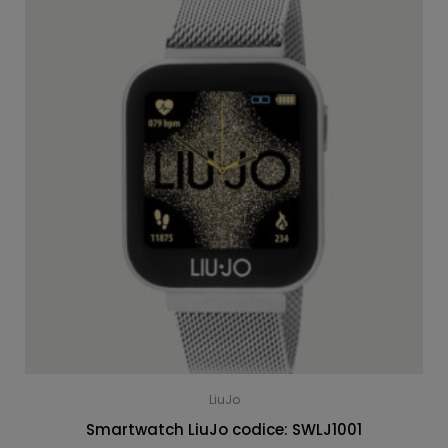
LiuJo
Smartwatch LiuJo codice: SWLJ1001