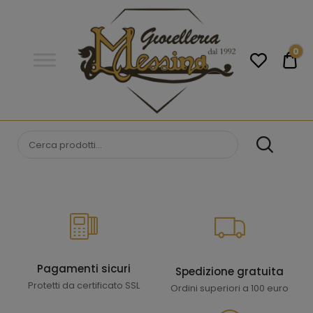
Gioielleria
Messina
Campobello
0
€0
di
Licata
GIOIELLERIA
Orologi e gioielli per uomo e
donna. Acquista online i migliori
MESSINA
marchi.
CAMPOBELLO DI
LICATA
Pagamenti sicuri
Spedizione gratuita
Protetti da certificato SSL
Ordini superiori a 100 euro