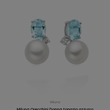
Miluna
Miluna Orecchini Donna topazio azzurro